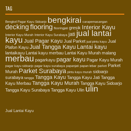
TAG
bengkirai
Bengkel Pagar Kayu Sidoarjo
carapemasangan
flooring
decking
Interior Kayu
gresik
flooringjati
jual lantai
jati
Interior Kayu Murah
Interior Kayu Surabaya
kayu
Jual Pagar Kayu
Jual Parket
Jual
jual pintu kayu
Jual Tangga Kayu
Lantai kayu
Plafon Kayu
lantaikayu
Lantai kayu merbau
Lantai Kayu Murah
malang
merbau
pagar kayu
pagarkayu
Pagar Kayu Murah
Parket
pagar kayu sidoarjo
pagar kayu surabaya
papanjati
papan lebar
parket
Parket Surabaya
Murah
sidoarjo
pintu kayu murah
Tangga Kayu
surabaya
Tangga Kayu Jati
Tangga
tangga
Tangga Kayu Murah
Kayu Merbau
Tangga Kayu Sidoarjo
ulin
Tangga Kayu Surabaya
Tangga Kayu Ulin
Jual Lantai Kayu
Distributor Pipa Surabaya