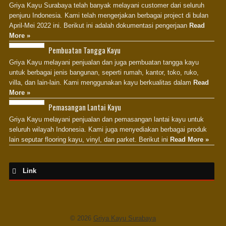
Griya Kayu Surabaya telah banyak melayani customer dari seluruh
penjuru Indonesia. Kami telah mengerjakan berbagai project di bulan
Jasa Excel
April-Mei 2022 ini. Berikut ini adalah dokumentasi pengerjaan
Read
Komunitas Bisnis Surabaya
More »
Pembuatan Tangga Kayu
Konsultan Pernikahan Islam
Griya Kayu melayani penjualan dan juga pembuatan tangga kayu
Jasa Pengurusan Legalitas Usaha Surabaya
untuk berbagai jenis bangunan, seperti rumah, kantor, toko, ruko,
villa, dan lain-lain. Kami menggunakan kayu berkualitas dalam
Read
Importir Gearbox Surabaya
More »
Bumbu Rempah
Pemasangan Lantai Kayu
Griya Kayu melayani penjualan dan pemasangan lantai kayu untuk
Jasa Kargo Malang
seluruh wilayah Indonesia. Kami juga menyediakan berbagai produk
lain seputar flooring kayu, vinyl, dan parket. Berikut ini
Read More »
Resep Masakan
Jual Lantai Kayu
Link
© 2026
Griya Kayu Surabaya