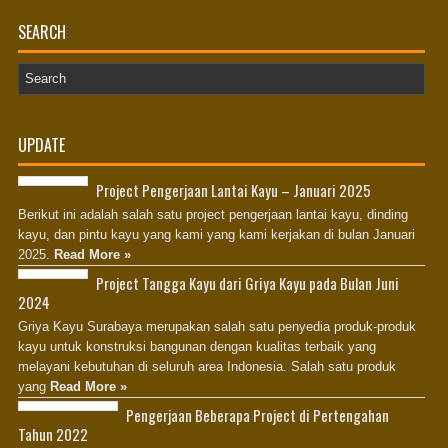
Advertising Surabaya
SEARCH
Jasa Tank Cleaning
Jasa Ekspedisi Surabaya
Ekspedisi Surabaya
UPDATE
Jasa Pembuatan Website Surabaya
Project Pengerjaan Lantai Kayu – Januari 2025
Jasa SEO Surabaya
Berikut ini adalah salah satu project pengerjaan lantai kayu, dinding
kayu, dan pintu kayu yang kami yang kami kerjakan di bulan Januari
Jasa Konveksi Seragam Surabaya
2025.
Read More »
Distributor Pipa HDPE
Project Tangga Kayu dari Griya Kayu pada Bulan Juni
2024
Supplier Pipa Surabaya
Griya Kayu Surabaya merupakan salah satu penyedia produk-produk
Tank Cleaning Indonesia
kayu untuk konstruksi bangunan dengan kualitas terbaik yang
melayani kebutuhan di seluruh area Indonesia. Salah satu produk
Pencucian Tangki Industri
yang
Read More »
Distributor Pipa HDPE
Pengerjaan Beberapa Project di Pertengahan
Tahun 2022
Karoseri Surabaya